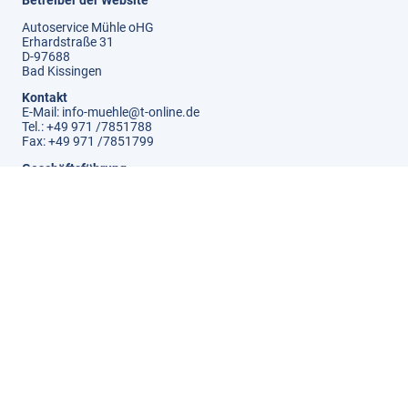
Autoservice Mühle oHG
Erhardstraße 31
D-97688
Bad Kissingen
Kontakt
E-Mail: info-muehle@t-online.de
Tel.: +49 971 /7851788
Fax: +49 971 /7851799
Geschäftsführung
Christian Mühle, Dominik Mühle
Registereintrag
Handelsregister Schweinfurt
HGA-Nummer: 3247
Umsatzsteuer-Identifikationsnummer
DE340063651
Kontakt des Verantwortlichen für den Datenschutz
E-Mail: info-muehle@t-online.de
Tel.: +49 971 /7851788
Zuständige Aufsichtsbehörde
Bayerisches Landesamt für Datenschutzaufsicht
Bei der Regierung von Mittelfranken