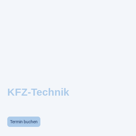
KFZ-Technik
Professioneller KFZ-Service aus Meisterhand!
Termin buchen