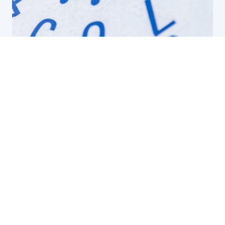
Hauptuntersuchung
In Deutschland müssen Fahrzeuge regelmäßig zur Haupt- und
Abgasuntersuchung (HU/AU). Dabei inspizieren unabhängige
Prüforganisationen wie TÜV und GTÜ Ihr Fahrzeug auf seine
Verkehrssicherheit.
Die Prüfer achten unter anderem besonders auf folgende
Eckpunkte:
Abgasanlage
Elektronik
Fahrwerk, Antrieb und Lenkung